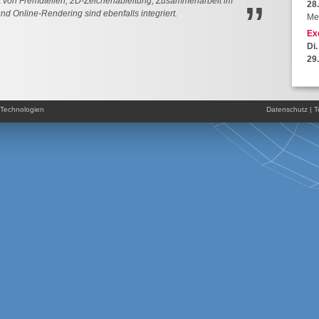
t von Fremdteilen, 2D-Zeichenableitung, Zusammenarbeit im
”
28
nd Online-Rendering sind ebenfalls integriert.
Me
Ex
Di.
29
Me
Technologien
Datenschutz
|
T