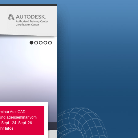
1
2
3
4
5
minar AutoCAD
undlagenseminar vom
 Sept.- 24. Sept. 26
hr Infos