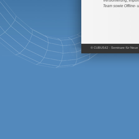
Versionierung, Impor
Team sowie Offline- u
© CUBUS42 - Seminare für Neue 