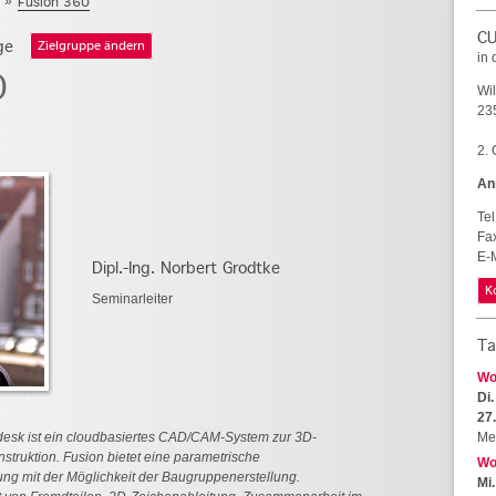
»
Fusion 360
C
ge
Zielgruppe ändern
in
0
Wil
23
2.
An
Tel
Fa
E-M
Dipl.-Ing. Norbert Grodtke
K
Seminarleiter
Ta
Wo
Di.
27
desk ist ein cloudbasiertes CAD/CAM-System zur 3D-
Me
struktion. Fusion bietet eine parametrische
Wo
g mit der Möglichkeit der Baugruppenerstellung.
Mi.