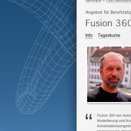
Seminare
»
CAD-Seminare
Angebot für Berufstäti
Fusion 36
Info
Tageskurse
“
Fusion 360 von Auto
Modellierung und Kon
Konstruktionsumgebun