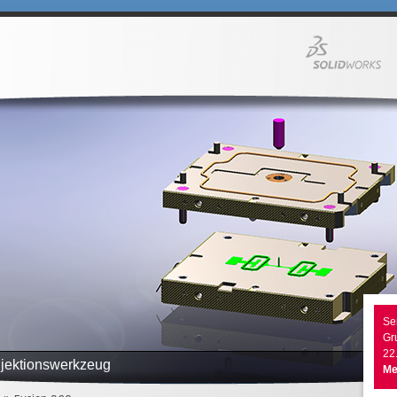
Se
Gr
22.
njektionswerkzeug
Me