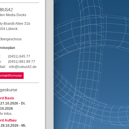
UBUS42
 den Media Docks
ly-Brandt-Allee 31b
554 Lübeck
 Obergeschoss
reiseplan
:
(0451) 645 77
x:
(0451) 881 89 77
ail:
info@cubus42.de
ontaktformular
geskurse
rd Basis
 27.10.2026 - Di.
.10.2026
hr Infos
rd Aufbau
 28.10.2026 - Mi.