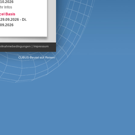
.10.2026
hr Infos
cel Basis
 29.09.2026 - Di.
.09.2026
hr Infos
eilnahmebedingungen
|
Impressum
CUBUS-Beutel auf Reisen