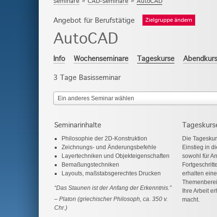
Seminare
»
CAD-Seminare
»
AutoCAD
Angebot für Berufstätige
Zielgruppe ändern
AutoCAD
Info
Wochenseminare
Tageskurse
Abendkur
3 Tage Basisseminar
Ein anderes Seminar wählen
Seminarinhalte
Tageskurs
Philosophie der 2D-Konstruktion
Die Tageskur
Zeichnungs- und Änderungsbefehle
Einstieg in 
Layertechniken und Objekteigenschaften
sowohl für An
Bemaßungstechniken
Fortgeschritt
Layouts, maßstabsgerechtes Drucken
erhalten eine
Themenbereic
“Das Staunen ist der Anfang der Erkenntnis.”
Ihre Arbeit e
Platon (griechischer Philosoph, ca. 350 v.
macht.
Chr.)