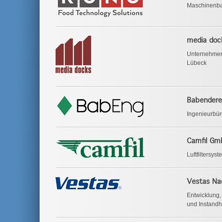
Maschinenba
media doc
Unternehmen
Lübeck
Babendere
Ingenieurbü
Camfil G
Luftfiltersys
Vestas Na
Entwicklung, 
und Instand