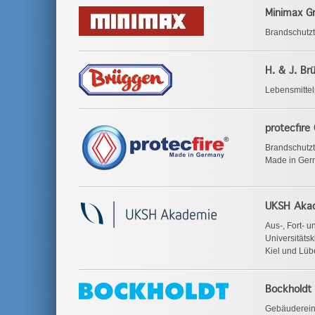
Minimax 
Brandschutzt
H. & J. B
Lebensmittel
protecfir
Brandschutz
Made in Ge
UKSH Aka
Aus-, Fort- 
Universitäts
Kiel und Lüb
Bockholdt
Gebäuderein