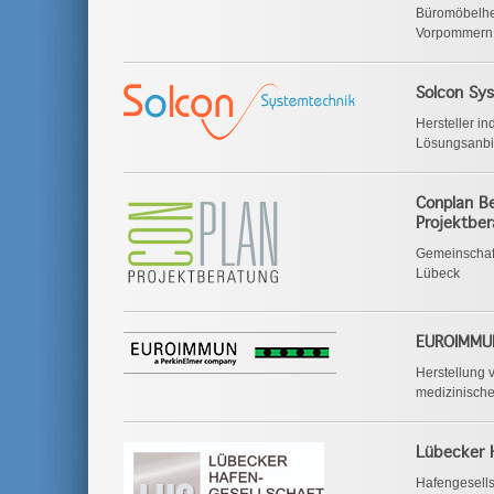
Büromöbelher
Vorpommern
Solcon Sy
Hersteller in
Lösungsanbie
Conplan Be
Projektbe
Gemeinschaft
Lübeck
EUROIMMU
Herstellung 
medizinische
Lübecker 
Hafengesells