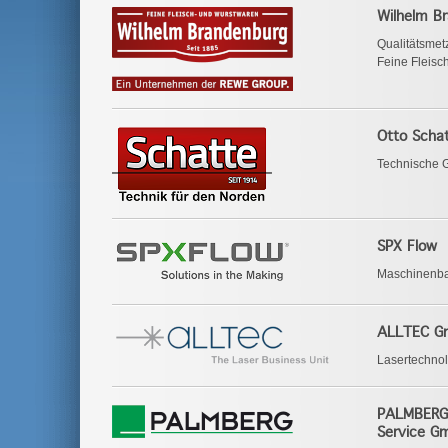
Wilhelm B
Qualitätsmet
Feine Fleisc
Otto Scha
Technische 
SPX Flow
Maschinenba
ALLTEC 
Lasertechnol
PALMBERG 
Service G