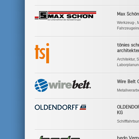
Max Schö
Werkzeug-, M
Fahrzeugein
tönies sch
architekt
Architektur,
Laborplanun
Wire Belt
Metallverar
OLDENDOR
KG
Schifffahrts
bedo Verp